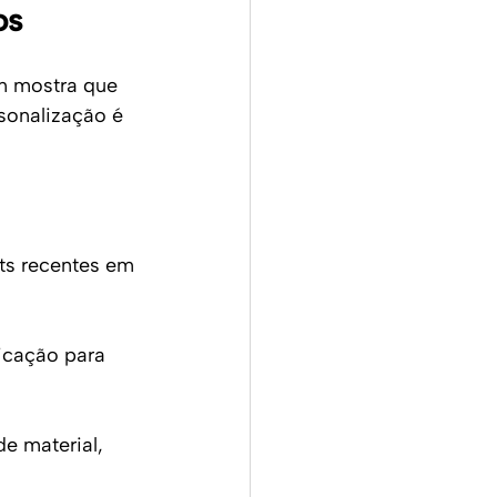
os
n mostra que 
sonalização é 
sts recentes em 
icação para 
e material, 