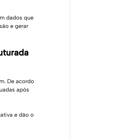
em dados que 
são e gerar 
uturada 
m. De acordo 
tuadas após 
ativa e dão o 