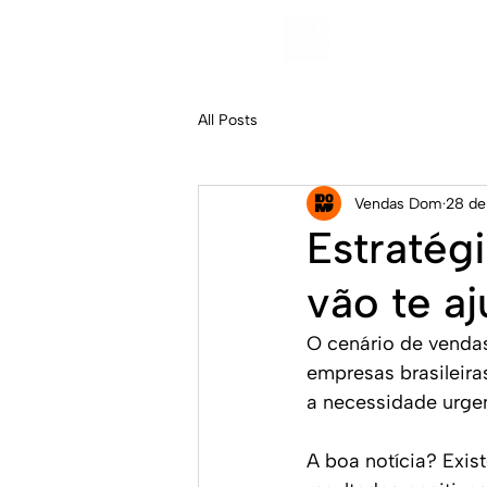
All Posts
Vendas Dom
28 de
Estratég
vão te a
O cenário de venda
empresas brasileir
a necessidade urgen
A boa notícia? Exi