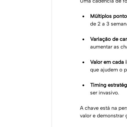
Uma cadência de fol
Múltiplos ponto
de 2 a 3 seman
Variação de ca
aumentar as ch
Valor em cada 
que ajudem o p
Timing estratég
ser invasivo.
A chave está na per
valor e demonstrar 