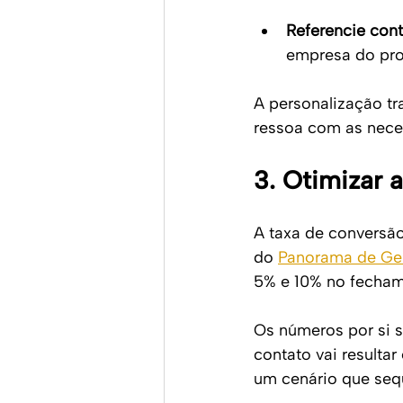
Referencie cont
empresa do pros
A personalização t
ressoa com as neces
3. Otimizar 
A taxa de conversã
do 
Panorama de Ge
5% e 10% no fecham
Os números por si 
contato vai resulta
um cenário que sequ