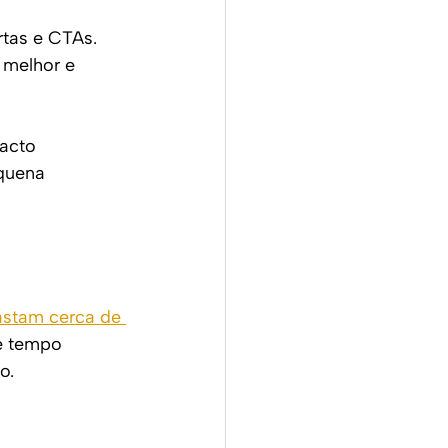
tas e CTAs. 
 melhor e 
acto 
equena 
astam cerca de 
e tempo 
o.