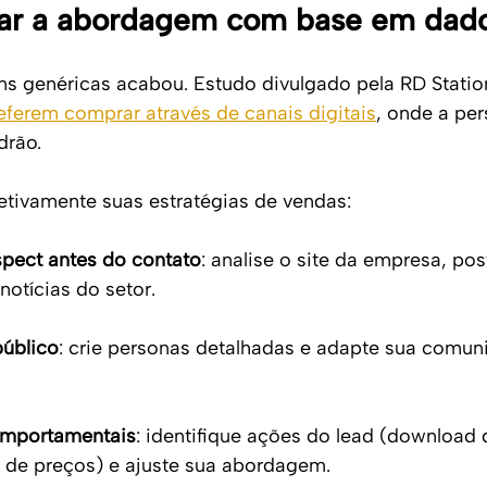
izar a abordagem com base em dad
s genéricas acabou. Estudo divulgado pela RD Statio
eferem comprar através de canais digitais
, onde a per
drão.
fetivamente suas estratégias de vendas:
spect antes do contato
: analise o site da empresa, po
notícias do setor.
úblico
: crie personas detalhadas e adapte sua comun
omportamentais
: identifique ações do lead (download d
a de preços) e ajuste sua abordagem.