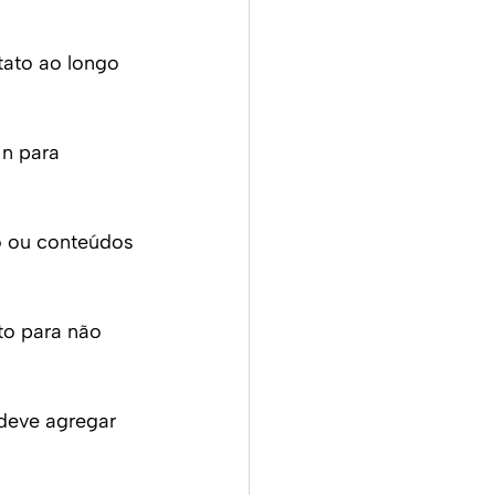
tato ao longo 
In para 
so ou conteúdos 
to para não 
deve agregar 
.