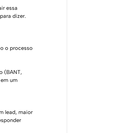
ir essa 
para dizer.
do o processo 
ão (BANT, 
r em um 
m lead, maior 
esponder 