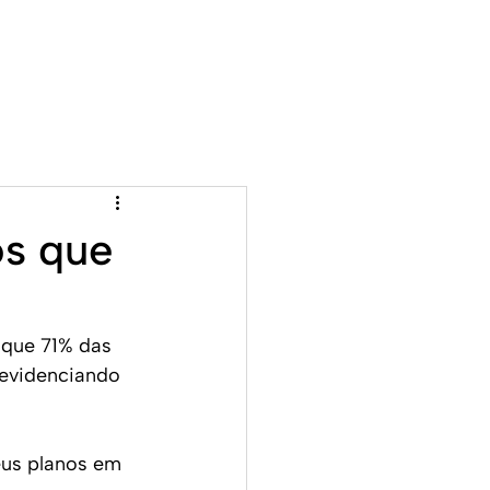
ojetos
Cases
Blog
Contato
os que
 que 71% das 
evidenciando 
us planos em 